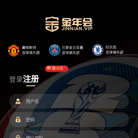
送
18
元
注册
登录