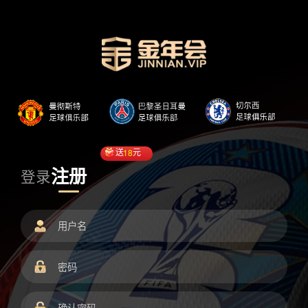
送
18
元
注册
登录